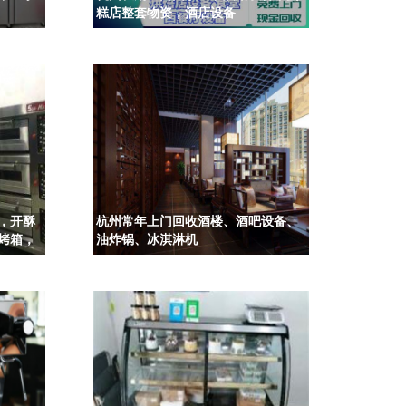
糕店整套物资，酒店设备
，开酥
杭州常年上门回收酒楼、酒吧设备、
烤箱，
油炸锅、冰淇淋机