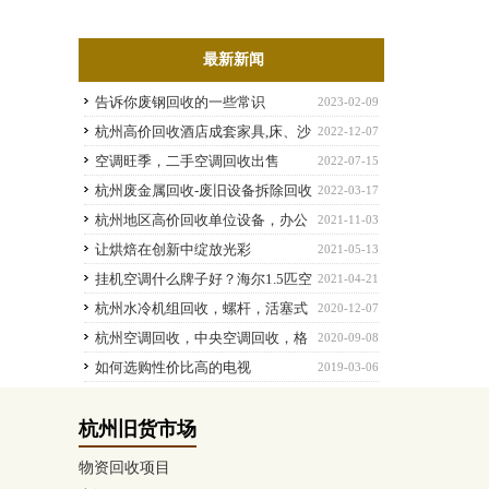
最新新闻
告诉你废钢回收的一些常识
2023-02-09
杭州高价回收酒店成套家具,床、沙
2022-12-07
发,桌椅,杭州旧货市场
空调旺季，二手空调回收出售
2022-07-15
杭州废金属回收-废旧设备拆除回收
2022-03-17
杭州地区高价回收单位设备，办公
2021-11-03
设备，电器，空调等
让烘焙在创新中绽放光彩
2021-05-13
挂机空调什么牌子好？海尔1.5匹空
2021-04-21
调价格是多少钱？
杭州水冷机组回收，螺杆，活塞式
2020-12-07
冷水和热泵机组回收，包中央空调主机(水冷
杭州空调回收，中央空调回收，格
2020-09-08
离)
力空调回收
如何选购性价比高的电视
2019-03-06
杭州旧货市场
物资回收项目