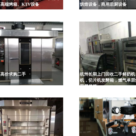
高端烤箱、KTV设备
烘焙设备，商用后厨设备
州高价求购二手
杭州长期上门回收二手鲜奶机
机，切片机发酵箱，燃气单层
双层烤箱