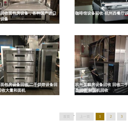
州回收面包房设备，各种国产进口
咖啡馆设备回收-杭州西餐厅
焙设备
面包房设备回收,二手烘焙设备回
杭州蛋糕房设备回收 回收二手
回收大量和面机
盘回收 和面机回收
首页
'
上一页
1
2
3